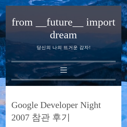
내
용
from __future__ import
으
로
dream
바
로
당신의 나의 뜨거운 감자!
가
기
기
본
메
뉴
Google Developer Night
2007 참관 후기