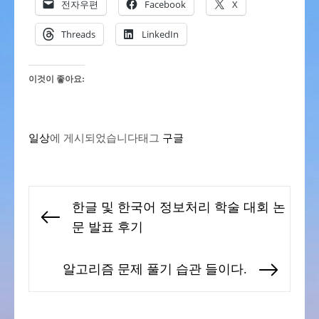
전자우편
Facebook
X
Threads
LinkedIn
이것이 좋아요:
일상
에 게시되었습니다
태그
구글
글
한글 및 한국어 정보처리 학술 대회 논
탐
Previous
문 발표 후기
색
post:
알고리즘 문제 풀기 습관 들이다.
Next
post: