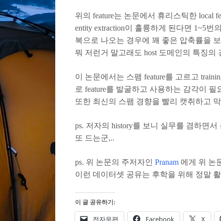
위의 feature는 논문에서 휴리스틱한 local
entity extraction이 훌륭하게 된다면
복으로 나오는 경우에 꽤 좋은 압축률을 보
뭐 저런거 말고래도 host 도메인의 특징의 경우
이 논문에서는 스팸 feature를 고르고 t
로 feature를 발굴하고 사용하는 감각이 
또한 최신의 스팸 경향을 빨리 캣취하고 
ps. 저자의 history를 보니 실무를 
또 드는군,..
ps. 위 논문의 주저자인
Pranam
에게 위 논
이런 데이터셋 공유는 후학을 위해 정말 활
이 글 공유하기:
전자우편
Facebook
X