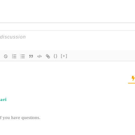
{}
[+]
ari
if you have questions.