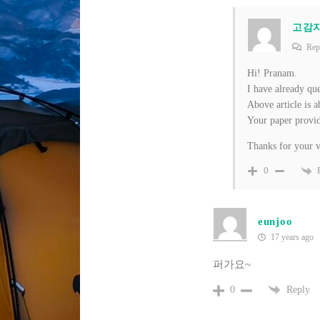
고감
Rep
Hi! Pranam.
I have already qu
Above article is a
Your paper provid
Thanks for your v
0
eunjoo
17 years ago
퍼가요~
Reply
0