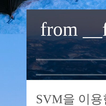
내
용
from __
으
로
바
로
가
기
SVM을 이용