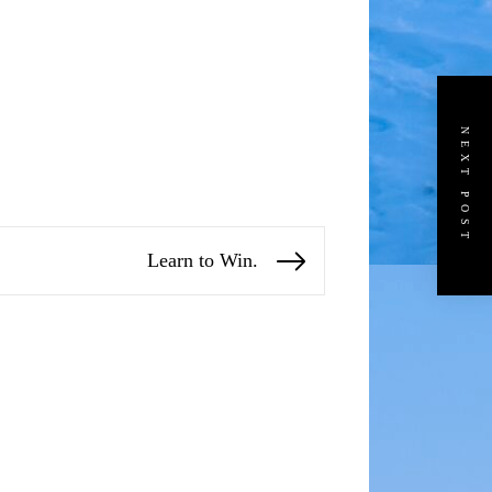
NEXT POST
Learn to Win.
Next
post: