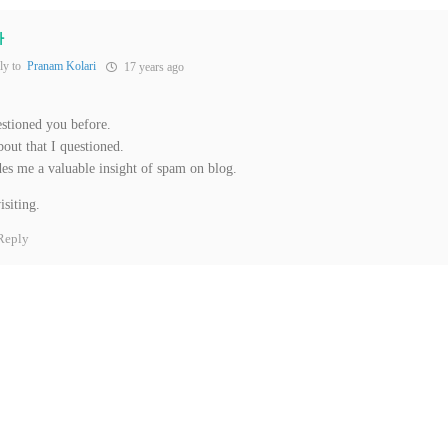
자
ly to
Pranam Kolari
17 years ago
estioned you before.
bout that I questioned.
es me a valuable insight of spam on blog.
isiting.
Reply