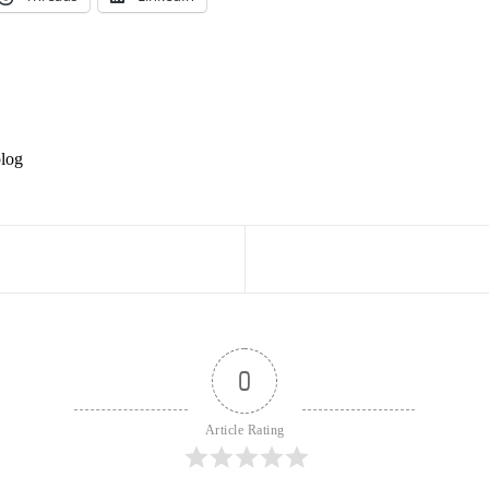
plog
0
Article Rating