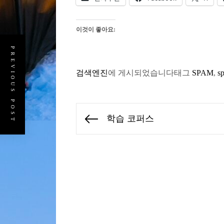
이것이 좋아요:
PREVIOUS POST
검색엔진
에 게시되었습니다
태그
SPAM
,
s
글
학습 코퍼스
Previous
탐
post:
색