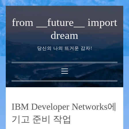
내
용
from __future__ import
으
로
dream
바
로
당신의 나의 뜨거운 감자!
가
기
기
본
메
뉴
IBM Developer Networks에
기고 준비 작업