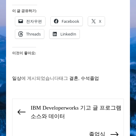
이 글 공유하기:
전자우편
Facebook
X
Threads
LinkedIn
이것이 좋아요:
일상
에 게시되었습니다
태그
결혼
,
수석졸업
글
IBM Developerworks 기고 글 프로그램
탐
Previous
소스와 데이터
색
post:
졸업식