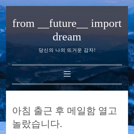
내
용
from __future__ import
으
로
dream
바
로
당신의 나의 뜨거운 감자!
가
기
기
본
메
뉴
아침 출근 후 메일함 열고
놀랐습니다.