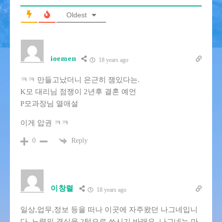
Oldest
ioemen
18 years ago
ㅋㅋ 만들고났더니 은근히 잼있다는.
K모 대리님 점쟁이 2년후 결혼 예언
P모과장님 열애설
이게 압권 ㅋㅋ
Reply
0
이창렬
18 years ago
일상,업무,정보 등을 떠나 이곳에 자주왔던 나그네입니
다. 노력의 결실을 2턱으로 쏘시기 바래요. 나그네는 마