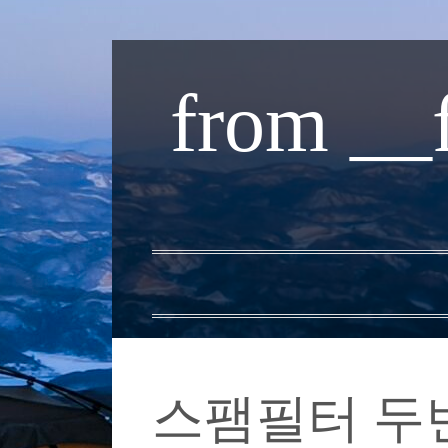
내
용
from __
으
로
바
로
가
기
스팸필터 두