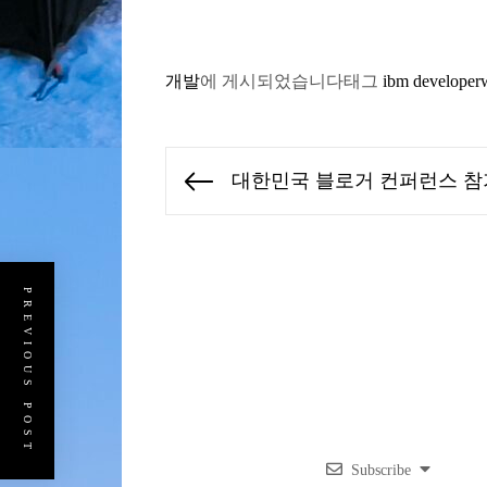
개발
에 게시되었습니다
태그
ibm developer
글
대한민국 블로거 컨퍼런스 참
Previous
탐
post:
색
PREVIOUS POST
Subscribe