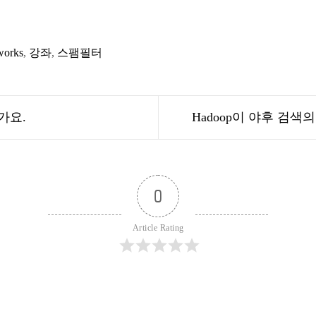
works
,
강좌
,
스팸필터
가요.
Hadoop이 야후 검
0
Article Rating