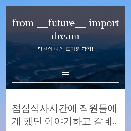
내
용
from __future__ import
으
로
dream
바
로
당신의 나의 뜨거운 감자!
가
기
기
본
메
뉴
점심식사시간에 직원들에
게 했던 이야기하고 같네..