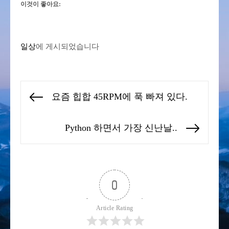
이것이 좋아요:
일상
에 게시되었습니다
글
요즘 힙합 45RPM에 푹 빠져 있다.
Previous
탐
post:
색
Python 하면서 가장 신난날..
Next
post:
0
Article Rating