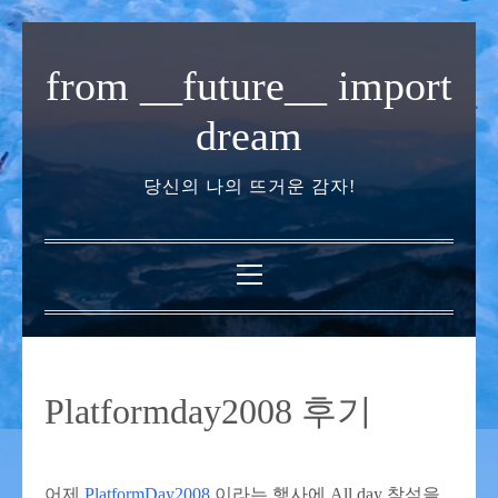
내
용
from __future__ import
으
로
dream
바
로
당신의 나의 뜨거운 감자!
가
기
기
본
메
뉴
Platformday2008 후기
어제
PlatformDay2008
이라는 행사에 All day 참석을