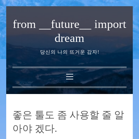
내
용
from __future__ import
으
로
dream
바
로
당신의 나의 뜨거운 감자!
가
기
기
본
메
뉴
좋은 툴도 좀 사용할 줄 알
아야 겠다.