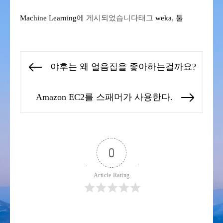
Machine Learning
에 게시되었습니다
태그
weka
,
툴
글
야후는 왜 얼음집을 좋아하는걸까요?
Previous
탐
post:
색
Amazon EC2를 스패머가 사용한다.
Next
post:
0
Article Rating