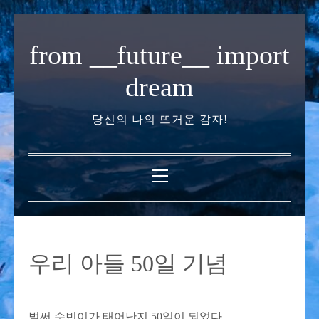
내
용
from __future__ import
으
로
dream
바
로
당신의 나의 뜨거운 감자!
가
기
기
본
메
뉴
우리 아들 50일 기념
벌써 수빈이가 태어난지 50일이 되었다.