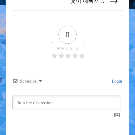
꽃이 예뻐서…
Next
post:
0
Article Rating
Subscribe
Login