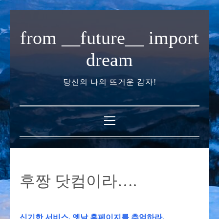
내
용
from __future__ import
으
로
dream
바
로
당신의 나의 뜨거운 감자!
가
기
기
본
메
뉴
후짱 닷컴이라….
신기한 서비스, 옛날 홈페이지를 추억하라.