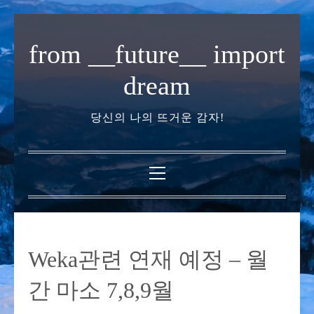
내
용
from __future__ import
으
로
dream
바
로
당신의 나의 뜨거운 감자!
가
기
기
본
메
뉴
Weka관련 연재 예정 – 월
간 마소 7,8,9월