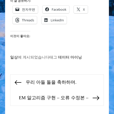
이 글 공유하기:
전자우편
Facebook
X
Threads
LinkedIn
이것이 좋아요:
일상
에 게시되었습니다
태그
데이터 마이닝
글
우리 아들 돌을 축하하며.
Previous
탐
post:
색
EM 알고리즘 구현 – 오류 수정본 –
Next
post: