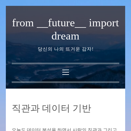
내
용
from __future__ import
으
로
dream
바
로
당신의 나의 뜨거운 감자!
가
기
기
본
메
뉴
직관과 데이터 기반
오늘도 데이터 분석을 하면서 사람의 직관과 그리고