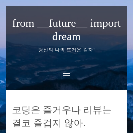
내
용
from __future__ import
으
로
dream
바
로
당신의 나의 뜨거운 감자!
가
기
기
본
메
뉴
코딩은 즐거우나 리뷰는
결코 즐겁지 않아.