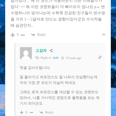
법이있다’, ‘왜 이 코드가 작동하는지 나는 이해할수가
없다’ <= 뭐 이런 코멘트들이 더 뼈아프지 않나요 p.s. 변
수명하니까 생각나는데 수학쪽 전공한 친구들이 변수명
을 거의 1 ~ 2글자로 만드는 경향이있더군요 수식적을
때 습관인지..
Reply
0
고감자
Reply to
sloth
16 years ago
댓글 감사드립니다.
잘 돌아가고 퍼포먼스도 잘 나와서 안심했다는게
저의 가장 큰 과오가 아닐까 하네요.
그래도 로직 퍼포먼스를 개선할 수 있는 코멘트도
있어서, 나름 거시적인 관점으로 플랫폼을 보는 계
기가 되더군요.
Reply
0