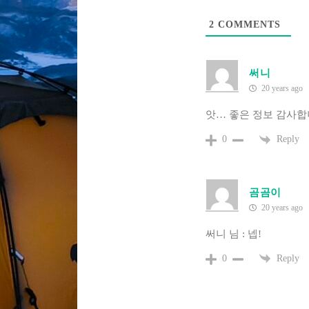
2
COMMENTS
써니
20 years ago
앗… 좋은 정보 감사합
Reply
0
곰곰이
20 years ago
써니 님 : 넵!
Reply
0