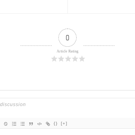
0
Article Rating
{}
[+]