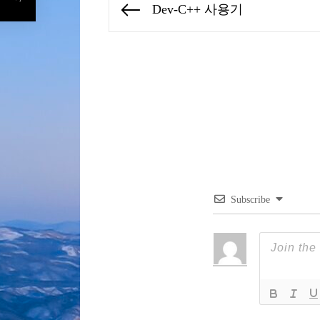
Dev-C++ 사용기
Previous
탐
post:
색
Subscribe