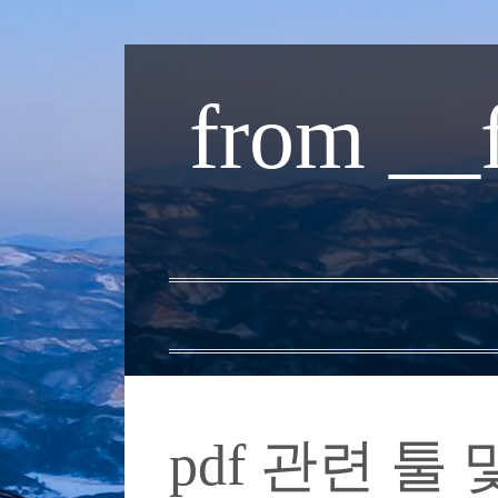
내
용
from __
으
로
바
로
가
기
pdf 관련 툴