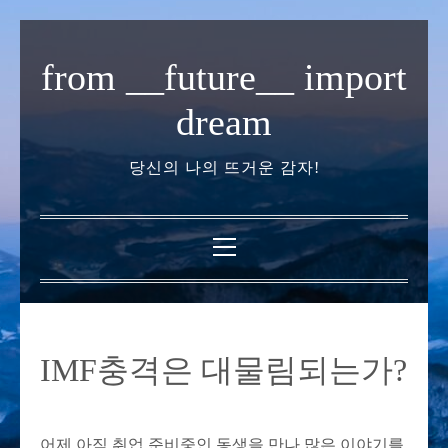
내
용
from __future__ import
으
로
dream
바
로
당신의 나의 뜨거운 감자!
가
기
기
본
메
뉴
IMF충격은 대물림되는가?
어제 아직 취업 준비중인 동생을 만나 많은 이야기를