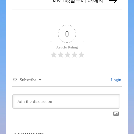
Java log함수에 대해서
Next
post:
0
Article Rating
Subscribe
Login