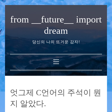
내
용
from __future__ import
으
로
dream
바
로
당신의 나의 뜨거운 감자!
가
기
기
본
메
뉴
엇그제 C언어의 주석이 뭔
지 알았다.