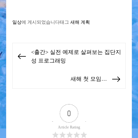
일상
에 게시되었습니다
태그
새해 계획
글
<출간> 실전 예제로 살펴보는 집단지
탐
Previous
성 프로그래밍
색
post:
새해 첫 모임…
Next
post:
0
Article Rating