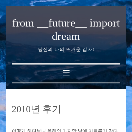
내
용
from __future__ import
으
로
dream
바
로
당신의 나의 뜨거운 감자!
가
기
기
본
메
뉴
2010년 후기
어떻게 하다보니 올해의 마지막 날에 이르른거 같다.