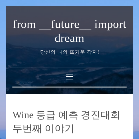
내
용
from __future__ import
으
로
dream
바
로
당신의 나의 뜨거운 감자!
가
기
기
본
메
뉴
Wine 등급 예측 경진대회
두번째 이야기