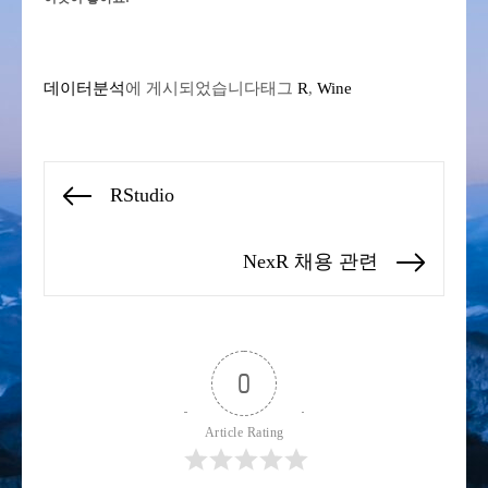
데이터분석
에 게시되었습니다
태그
R
,
Wine
글
RStudio
Previous
탐
post:
색
NexR 채용 관련
Next
post:
0
Article Rating