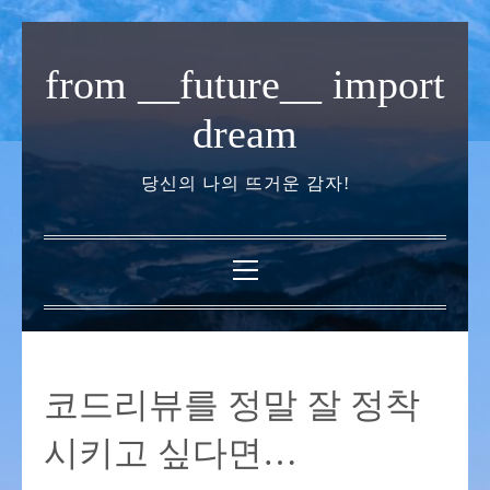
내
용
from __future__ import
으
로
dream
바
로
당신의 나의 뜨거운 감자!
가
기
기
본
메
뉴
코드리뷰를 정말 잘 정착
시키고 싶다면…