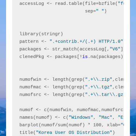
accessLog <- read.table(file=bzfile(
"full_
                        sep=
" "
)

library(stringr)

pattern <- 
".+contrib.+/(.+) HTTP/1.0"
packages <- str_match(accessLog[,
"V6"
], pat
clenedPkg <- packages[!
is
.na(packages)]

numofwin <- length(grep(
".+\\.zip"
,clenedPk
numofmac <- length(grep(
".+\\.tgz"
,clenedPk
numofsrc <- length(grep(
".+\\.tar\\.gz"
,cl
numof <- c(numofwin, numofmac,numofsrc )

names(numof) <- c(
"Windows"
, 
"Mac"
, 
"Etc"
)

barplot(numof/sum(numof) * 100, xlab=
"OS"
,
title(
"Korea User OS Distribution"
)
