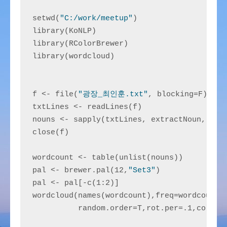
setwd(
"C:/work/meetup"
)

library(KoNLP)

library(RColorBrewer)

library(wordcloud)

f <- file(
"광장_최인훈.txt"
, blocking=F)

txtLines <- readLines(f)

nouns <- sapply(txtLines, extractNoun, USE.
close(f)

wordcount <- table(unlist(nouns))

pal <- brewer.pal(12,
"Set3"
)

pal <- pal[-c(1:2)]

wordcloud(names(wordcount),freq=wordcount,s
          random.order=T,rot.per=.1,colors