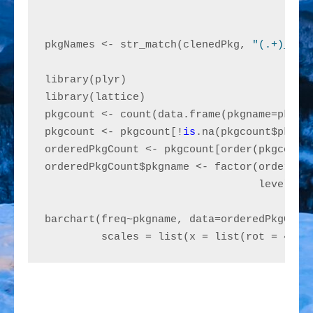
pkgNames <- str_match(clenedPkg, 
"(.+)_.+"
library(plyr)

library(lattice)

pkgcount <- count(data.frame(pkgname=pkgNa
pkgcount <- pkgcount[!
is
.na(pkgcount$pkgnam
orderedPkgCount <- pkgcount[order(pkgcount$
orderedPkgCount$pkgname <- factor(orderedPk
                                  levels=or
barchart(freq~pkgname, data=orderedPkgCoun
         scales = list(x = list(rot = 45, 