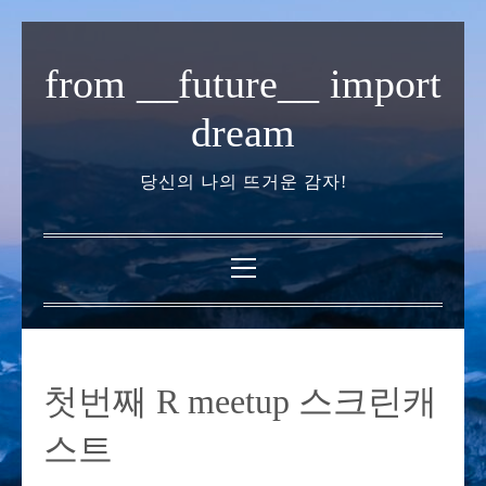
내
용
from __future__ import
으
로
dream
바
로
당신의 나의 뜨거운 감자!
가
기
기
본
메
뉴
첫번째 R meetup 스크린캐
스트