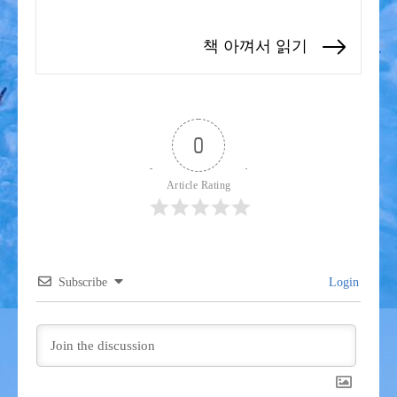
색
post:
책 아껴서 읽기
Next
post:
0
Article Rating
Subscribe
Login