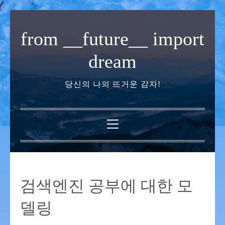
내
용
from __future__ import
으
로
dream
바
로
당신의 나의 뜨거운 감자!
가
기
기
본
메
뉴
검색엔진 공부에 대한 모
델링