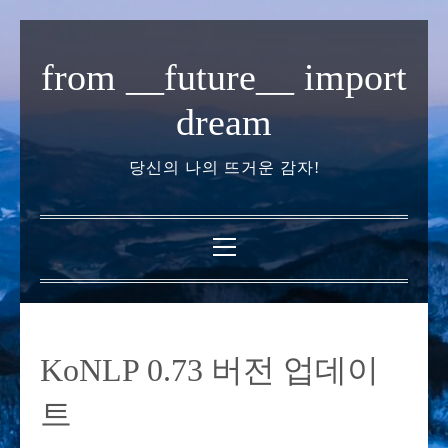
내
용
from __future__ import
으
로
dream
바
로
당신의 나의 뜨거운 감자!
가
기
기
본
메
뉴
KoNLP 0.73 버전 업데이
트