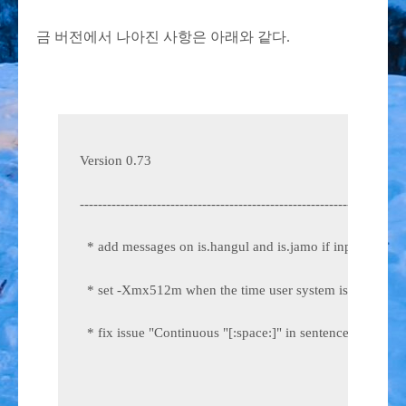
금 버전에서 나아진 사항은 아래와 같다.
Version 0.73
------------------------------------------------------------------------
  * add messages on is.hangul and is.jamo if input is not
  * set -Xmx512m when the time user system is poor on 
  * fix issue "Continuous "[:space:]" in sentence can make 