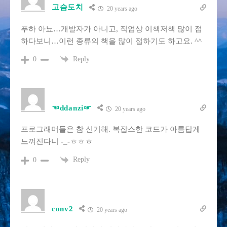
고슴도치
20 years ago
푸하 아뇨…개발자가 아니고, 직업상 이책저책 많이 접
하다보니…이런 종류의 책을 많이 접하기도 하고요. ^^
Reply
0
☜ddanzi☞
20 years ago
프로그래머들은 참 신기해. 복잡스한 코드가 아름답게
느껴진다니 -_-ㅎㅎㅎ
Reply
0
conv2
20 years ago