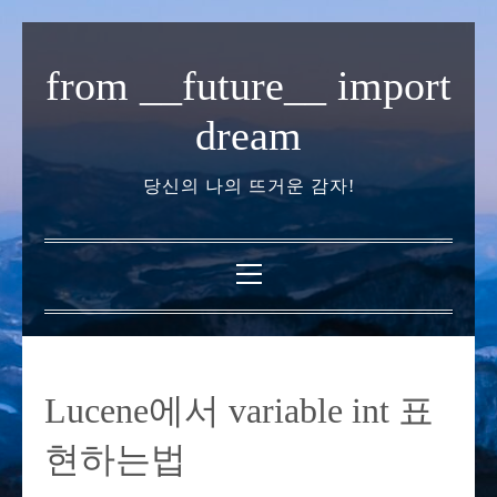
내
용
from __future__ import
으
로
dream
바
로
당신의 나의 뜨거운 감자!
가
기
기
본
메
뉴
Lucene에서 variable int 표
현하는법