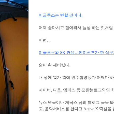
이글루스는 변할 것이다.
어제 술마시고 집에와서 늘상 하는 짓처럼
이런…
이글루스와 SK 커뮤니케이션즈가 한 식구
술이 확 깨버렸다.
내 생에 뭐가 뭐에 인수합병됐다 어쩌다 하
네이버, 다음, 엠파스 등 포탈블로그와의
뉴스 댓글이나 제닉스 님의 블로그 글을 
고, 음악서비스를 한다고 Active X 떡