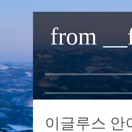
내
용
from __
으
로
바
로
가
기
이글루스 안