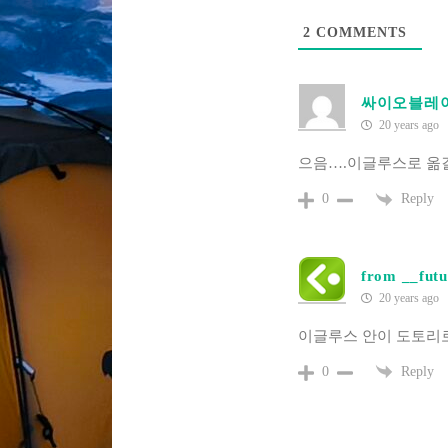
2
COMMENTS
싸이오블레
20 years ago
으음….이글루스로 옮
Reply
0
from __futu
20 years ago
이글루스 안이 도토리로
Reply
0