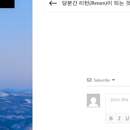
당분간 리턴(Return)이 되는
Previous
탐
post:
색
Subscribe