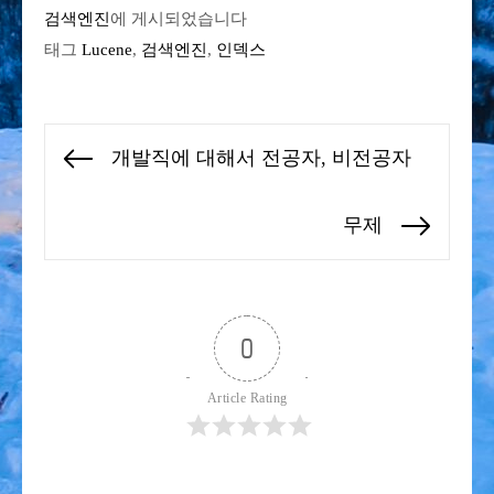
검색엔진
에 게시되었습니다
태그
Lucene
,
검색엔진
,
인덱스
글
개발직에 대해서 전공자, 비전공자
Previous
탐
post:
색
무제
Next
post:
0
Article Rating