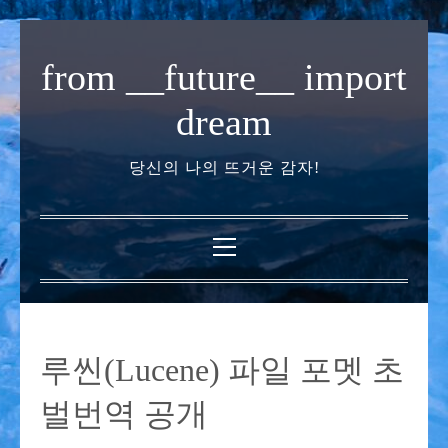
내
용
from __future__ import
으
로
dream
바
로
당신의 나의 뜨거운 감자!
가
기
기
본
메
뉴
루씬(Lucene) 파일 포멧 초
벌번역 공개