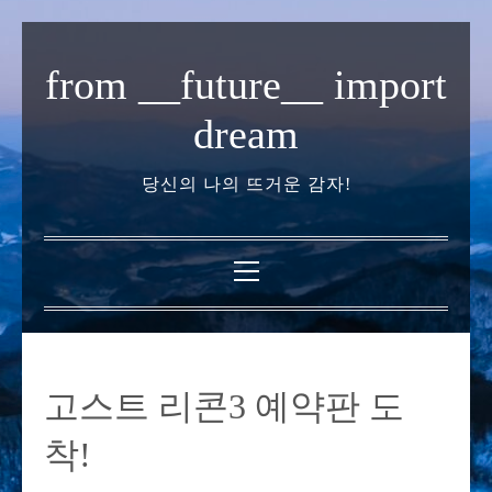
내
용
from __future__ import
으
로
dream
바
로
당신의 나의 뜨거운 감자!
가
기
기
본
메
뉴
고스트 리콘3 예약판 도
착!