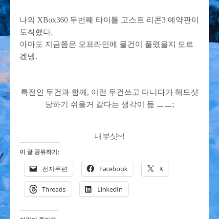
나의 XBox360 두번째 타이틀 고스트 리콘3 예약판이
도착했다.
아마도 지금쯤은 오프라인에 물건이 풀렸을지 모르
겠넹.
특전인 두건과 함께, 이런 두건쓰고 다니다가 헤드샷
당하기 쉬울거 같다는 생각이 듦 ㅡㅡ;
내부샷~!
이 글 공유하기:
전자우편
Facebook
X
Threads
LinkedIn