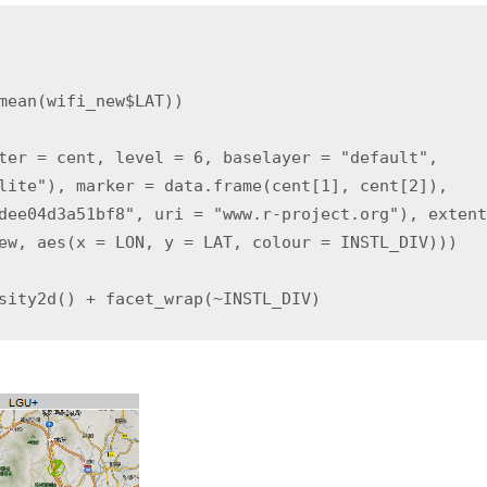
mean(wifi_new$LAT))

ter = cent, level = 6, baselayer = "default",

lite"), marker = data.frame(cent[1], cent[2]),

dee04d3a51bf8", uri = "www.r-project.org"), extent
ew, aes(x = LON, y = LAT, colour = INSTL_DIV)))
