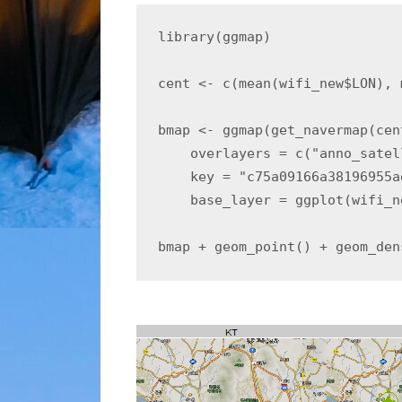
library(ggmap)

cent <- c(mean(wifi_new$LON), 
bmap <- ggmap(get_navermap(cen
    overlayers = c("anno_satel
    key = "c75a09166a38196955a
    base_layer = ggplot(wifi_n