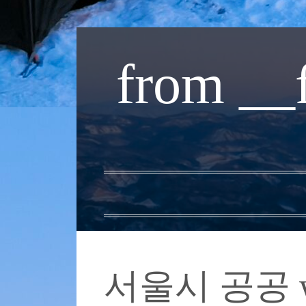
내
용
from __
으
로
바
로
가
기
서울시 공공 w