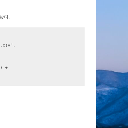
봤다.
.csv",

) +
