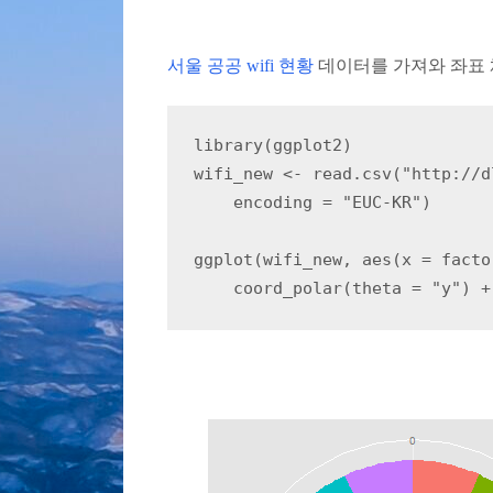
서울 공공 wifi 현황
데이터를 가져와 좌표
library(ggplot2)

wifi_new <- read.csv("http://d
    encoding = "EUC-KR")

ggplot(wifi_new, aes(x = facto