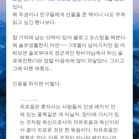
있다.
뭐 두권이나 친구들에게 선물을 준 책이니 나도 무척
읽고 싶긴 했나보다.
참 기억에 남는 단락이 있어 블로그 포스팅을 해본다.
뭐 솔로생활한지 어언~~~ 5개월이 넘어가지만 참 어
찌보면 솔로부대의 장군격인 한비야님께서 하신 솔
로예찬론(?)은 정말 마음속에 많이 와닿았다. 그리고
그에 따른 애환도..
인용을 하지면 이렇다.
………..
외로움은 혼자사는 사람들의 인생 패키지 안
에 있는 품목같은 게 아닐까. 장미에 가시가 있
는 것처럼 독신으로서의 자유로움과 독신이라
서 좀더 외로운 것은 한 묶음이다. 자유로움만
택할순 없다. 단독 포장이 아니라 패키지니까.