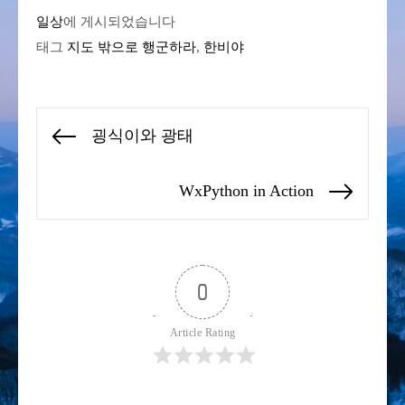
일상
에 게시되었습니다
태그
지도 밖으로 행군하라
,
한비야
글
굉식이와 광태
Previous
탐
post:
색
WxPython in Action
Next
post:
0
Article Rating