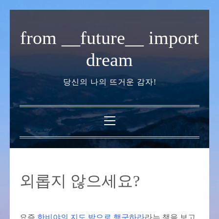
내
용
from __future__ import
으
로
dream
바
로
당신의 나의 뜨거운 감자!
가
기
기
본
메
뉴
외롭지 않으세요?
요즘
한비야의 지도 밖으로 행군하라
라는 책을 보고