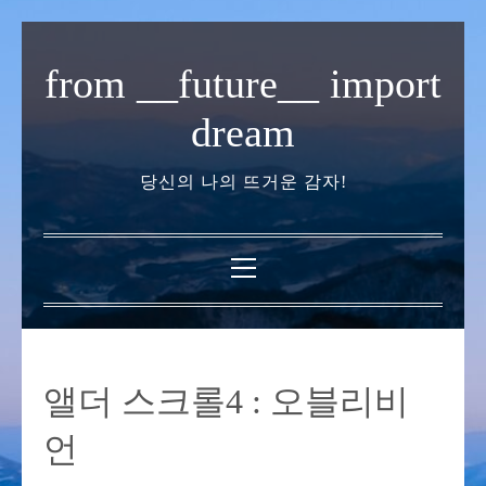
내
용
from __future__ import
으
로
dream
바
로
당신의 나의 뜨거운 감자!
가
기
기
본
메
뉴
앨더 스크롤4 : 오블리비
언