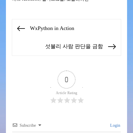
글
WxPython in Action
Previous
탐
post:
색
섯불리 사람 판단을 금함
Next
post:
0
Article Rating
Subscribe
Login