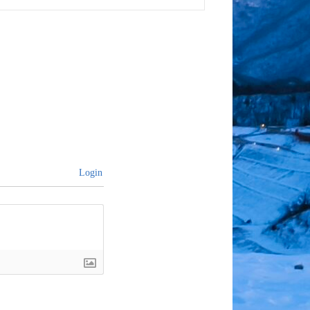
post:
Login