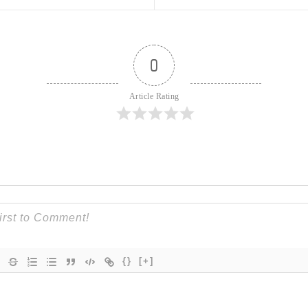
0
Article Rating
{}
[+]