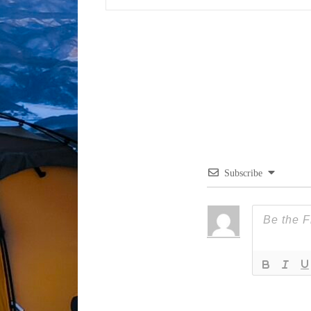
탐
post:
색
Subscribe