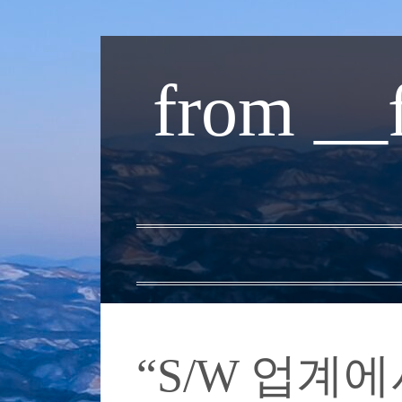
내
용
from __
으
로
바
로
가
기
“S/W 업계