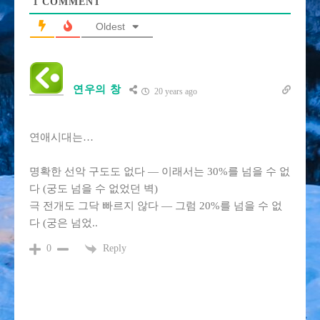
1
COMMENT
Oldest
연우의 창
20 years ago
연애시대는…
명확한 선악 구도도 없다 — 이래서는 30%를 넘을 수 없
다 (궁도 넘을 수 없었던 벽)
극 전개도 그닥 빠르지 않다 — 그럼 20%를 넘을 수 없
다 (궁은 넘었..
Reply
0