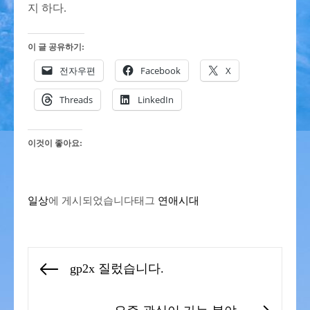
지 하다.
이 글 공유하기:
전자우편
Facebook
X
Threads
LinkedIn
이것이 좋아요:
일상
에 게시되었습니다
태그
연애시대
글
gp2x 질렀습니다.
Previous
탐
post:
색