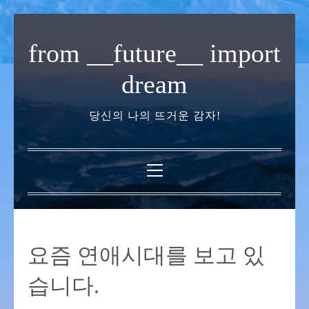
내
용
from __future__ import
으
로
dream
바
로
당신의 나의 뜨거운 감자!
가
기
기
본
메
뉴
요즘 연애시대를 보고 있
습니다.