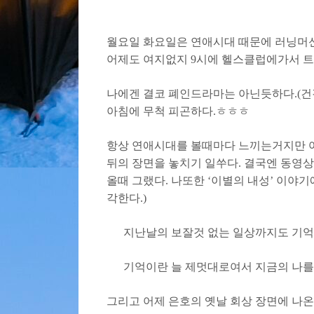
월요일 화요일은 연애시대 때문에 러닝머신을
어제도 여지없지 9시에 헬스클럽에가서 트
나에겐 결코 폐인드라마는 아닌듯하다.(건
아침에 무척 피곤하다.ㅎㅎㅎ
항상 연애시대를 볼때마다 느끼는거지만 어
뒤의 장면을 놓치기 일쑤다. 결국엔 동영상
올때 그랬다. 나또한 ‘이별의 내성’ 이야
각한다.)
지난날의 보잘것 없는 일상까지도 기억
기억이란 늘 제멋대로여서 지금의 나를 
그리고 어제 은호의 옛날 회상 장면에 나온 