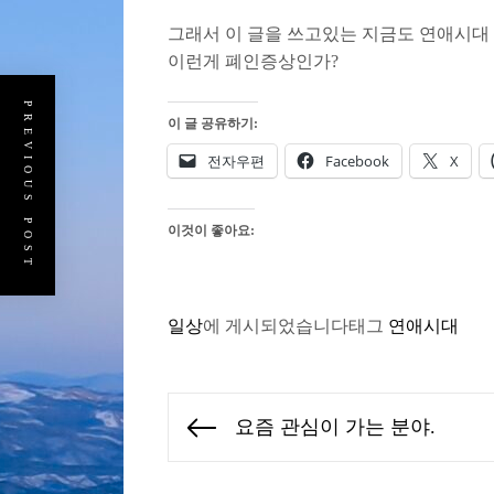
그래서 이 글을 쓰고있는 지금도 연애시대 O
이런게 폐인증상인가?
PREVIOUS POST
이 글 공유하기:
전자우편
Facebook
X
이것이 좋아요:
일상
에 게시되었습니다
태그
연애시대
글
요즘 관심이 가는 분야.
Previous
탐
post:
색