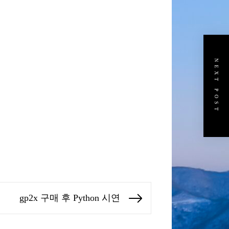
NEXT POST
gp2x 구매 후 Python 시연
Next
post: