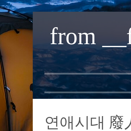
내
용
from __
으
로
바
로
가
기
연애시대 廢人