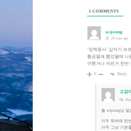
3
COMMENTS
wsjoung
20 years ago
‘장학증서’ 갑자기 브
황금열쇄 뽑았을때 나올
어쨌거나 저런거 한번 
Reply
0
고감
Rep
올 wsjoung님
저두 학부때 한
아주 그냥 기분