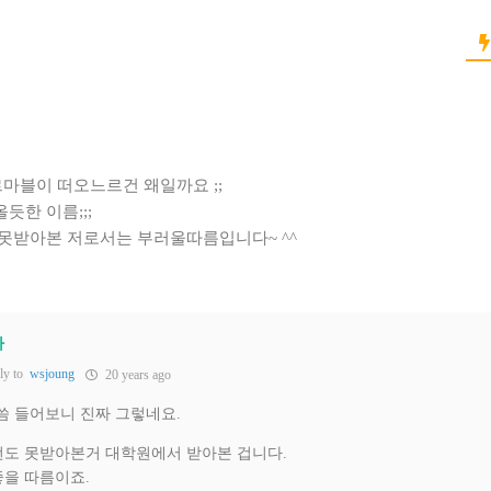
르마블이 떠오느르건 왜일까요 ;;
듯한 이름;;;
못받아본 저로서는 부러울따름입니다~ ^^
자
ly to
wsjoung
20 years ago
 말씀 들어보니 진짜 그렇네요.
번도 못받아본거 대학원에서 받아본 겁니다.
좋을 따름이죠.