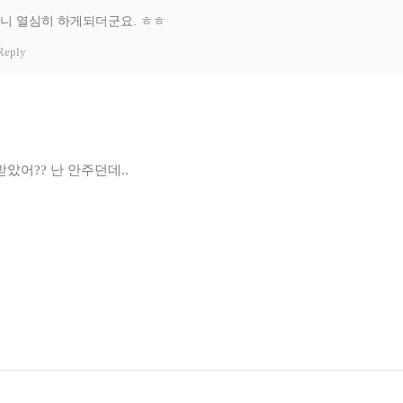
니 열심히 하게되더군요. ㅎㅎ
Reply
받았어?? 난 안주던데..