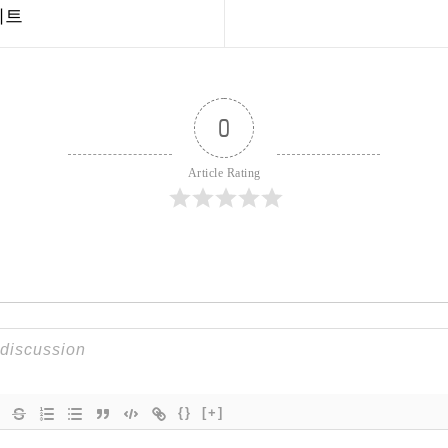
데이트
0
Article Rating
{}
[+]