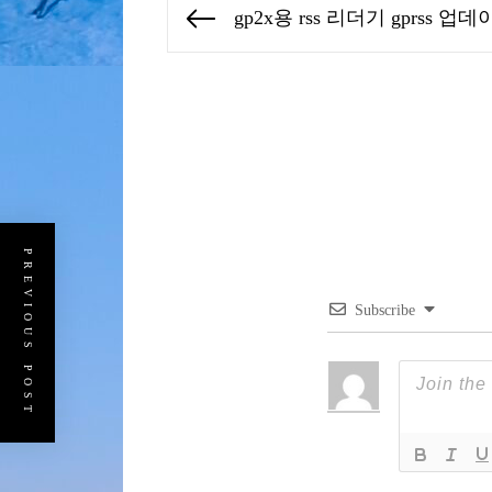
글
gp2x용 rss 리더기 gprss 업
Previous
탐
post:
색
PREVIOUS POST
Subscribe