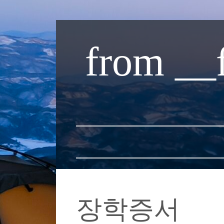
내
용
from __
으
로
바
로
가
기
장학증서