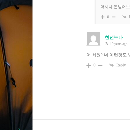
역시나 돈벌어보
0
현선누나
19 years ago
어 희원? 너 이런것도 
Reply
0