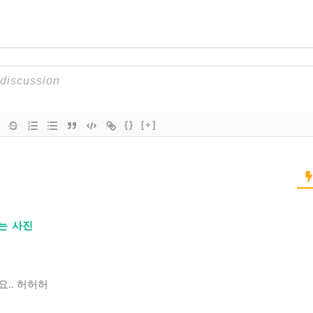
{}
[+]
는 사진
.. 허허허