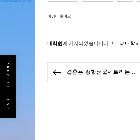
이것이 좋아요:
대학원
에 게시되었습니다
태그
고려대학교
PREVIOUS POST
글
결혼은 종합선물세트라는…
Previous
탐
post:
색