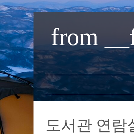
내
용
from __
으
로
바
로
가
기
도서관 연람