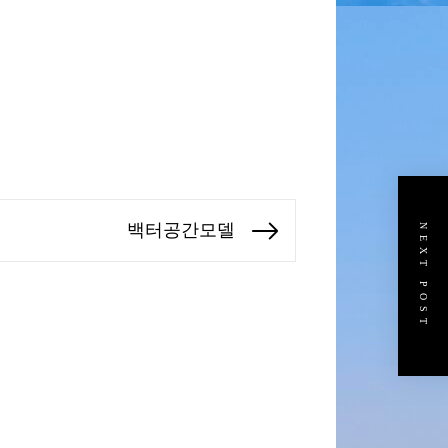
백터공간모델
NEXT POST
Next
post: