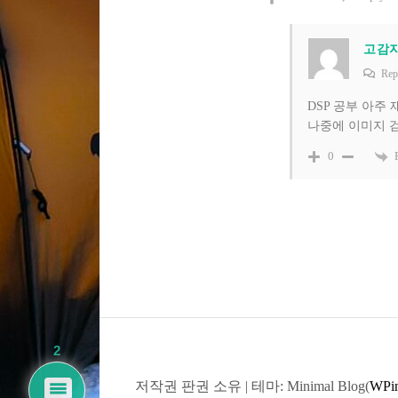
고감
Rep
DSP 공부 아주
나중에 이미지 
0
2
저작권 판권 소유
|
테마: Minimal Blog(
WPin