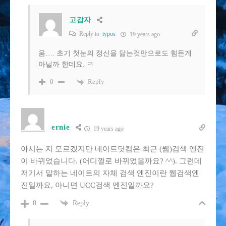
고감자
Reply to
typos
19 years ago
움…. 초기 첫눈의 정신을 닮는것만으로도 힘든게
아닐까 한데요. ㅋ
Reply
0
ernie
19 years ago
아시는 지 모르겠지만 네이트닷컴은 최근 (웹)검색 엔진
이 바뀌었습니다. (어디껄로 바뀌었을까요? ^^). 그런데
저기서 말하는 네이트의 자체 검색 엔진이란 웹검색엔
진일까요, 아니면 UCC검색 엔진일까요?
Reply
0