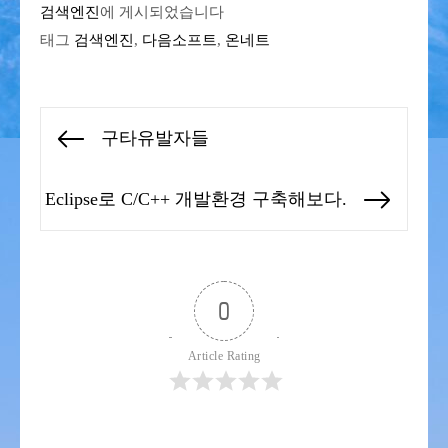
검색엔진
에 게시되었습니다
태그
검색엔진
,
다음소프트
,
온네트
글
구타유발자들
Previous
탐
post:
색
Eclipse로 C/C++ 개발환경 구축해보다.
Next
post:
0
Article Rating