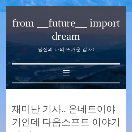
내
용
from __future__ import
으
로
dream
바
로
당신의 나의 뜨거운 감자!
가
기
기
본
메
뉴
재미난 기사.. 온네트이야
기인데 다음소프트 이야기