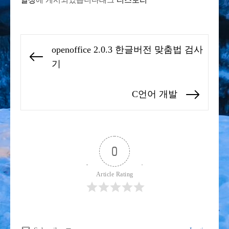
글
openoffice 2.0.3 한글버전 맞춤법 검사
탐
Previous
기
색
post:
C언어 개발
Next
post:
0
Article Rating