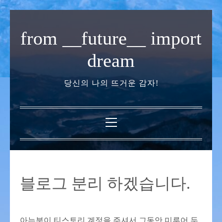
내
용
from __future__ import
으
로
dream
바
로
당신의 나의 뜨거운 감자!
가
기
기
본
메
뉴
블로그 분리 하겠습니다.
아는분이 티스토리 계정을 주셔서 그동안 미루어 두