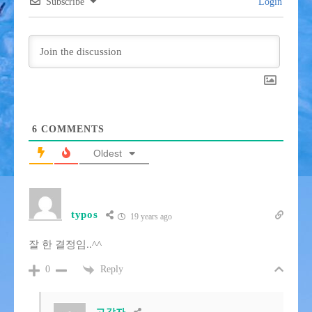
Subscribe
Login
6
COMMENTS
Oldest
typos
19 years ago
잘 한 결정임..^^
Reply
0