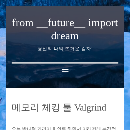
내
용
from __future__ import
으
로
dream
바
로
당신의 나의 뜨거운 감자!
가
기
기
본
메
뉴
메모리 체킹 툴 Valgrind
오늘 반나절 가까이 회의를 하면서 이래저래 본격적