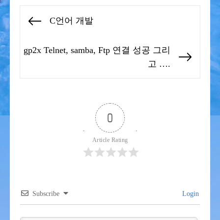
글
C언어 개발
Previous
탐
post:
색
gp2x Telnet, samba, Ftp 연결 성공 그리
Next
고 ….
post:
0
Article Rating
Subscribe
Login