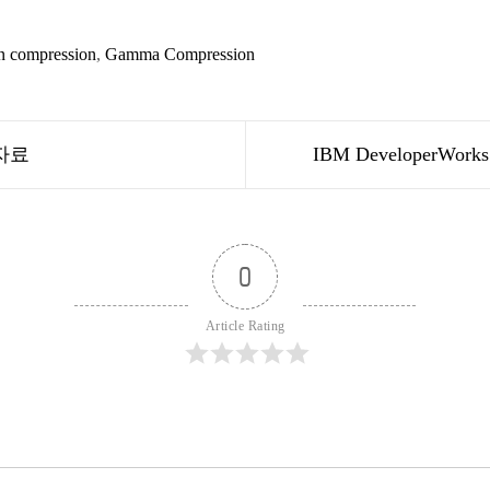
n compression
,
Gamma Compression
표 자료
IBM Developer
0
Article Rating