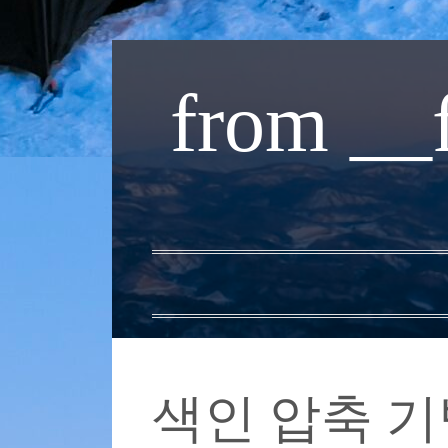
내
용
from __
으
로
바
로
가
기
색인 압축 기법 정