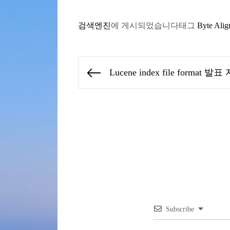
검색엔진
에 게시되었습니다
태그
Byte Alig
글
Lucene index file format 발
Previous
탐
post:
색
Subscribe