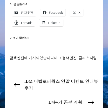
이 글 공유하기:
전자우편
Facebook
X
Threads
LinkedIn
이것이 좋아요:
검색엔진
에 게시되었습니다
태그
검색엔진
,
클러스터링
글
IBM 디벨로퍼웍스 연말 이벤트 인터뷰
탐
Previous
후기
색
post:
1/4분기 공부 계획!
Next