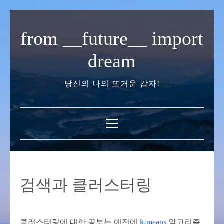
내
용
from __future__ import
으
로
dream
바
로
당신의 나의 뜨거운 감자!
가
기
기
본
메
뉴
검색과 클러스터링
클러스터링에 대한 공부는 예전에
k-means
알고리즘