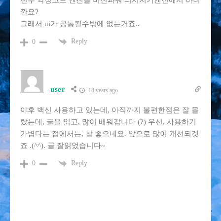
전부 악성코드 엔진을 비전파워 피시지기엔진에서 하니
깐요?
그래서 ui가 공통될수밖에 없는거죠..
Reply
0
user
18 years ago
야후 백신 사용하고 있는데, 아직까지 불편한점은 잘 몰
랐는데, 글을 읽고, 많이 배워갑니다 (?) 우선, 사용하기
가볍다는 점에서는, 참 좋으네요. 앞으로 많이 개선되겟
죠 .(^^). 글 잘읽었습니다~
Reply
0