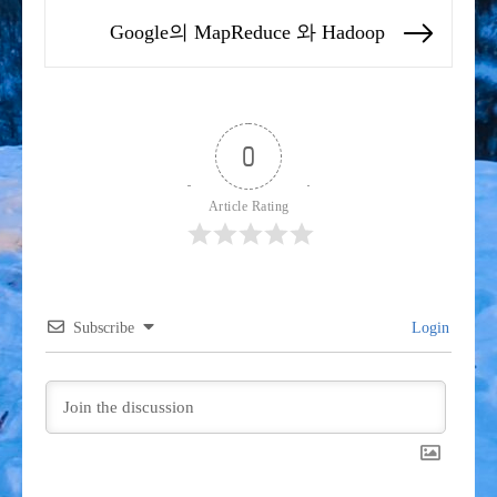
post:
색
Google의 MapReduce 와 Hadoop
Next
post:
0
Article Rating
Subscribe
Login