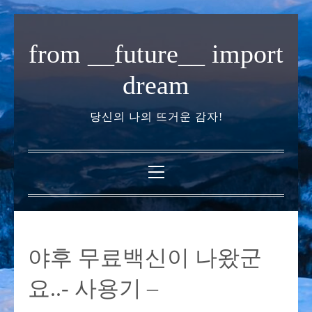
내
용
from __future__ import
으
로
dream
바
로
당신의 나의 뜨거운 감자!
가
기
기
본
메
뉴
야후 무료백신이 나왔군
요..- 사용기 –