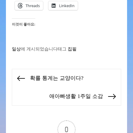
Threads
LinkedIn
이것이 좋아요:
일상
에 게시되었습니다
태그
집필
글
확률 통계는 교양이다?
Previous
탐
post:
색
애아빠생활 1주일 소감
Next
post:
0