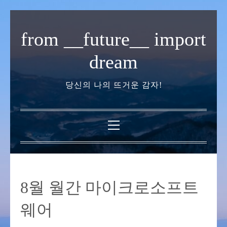
내
용
from __future__ import
으
로
dream
바
로
당신의 나의 뜨거운 감자!
가
기
기
본
메
뉴
8월 월간 마이크로소프트
웨어