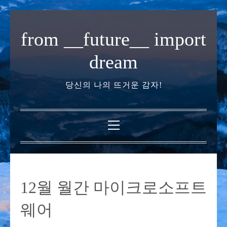
내
용
from __future__ import
으
로
dream
바
로
당신의 나의 뜨거운 감자!
가
기
기
본
메
뉴
12월 월간 마이크로소프트
웨어