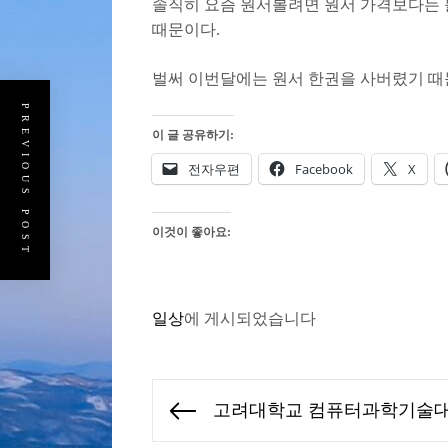
솔직히 요즘 원서볼려면 원서 가격보다는 
때문이다.
벌써 이번달에는 원서 한권을 사버렸기 
PREVIOUS POST
이 글 공유하기:
전자우편
Facebook
X
이것이 좋아요:
일상
에 게시되었습니다
글
고려대학교 컴퓨터과학기술대
Previous
탐