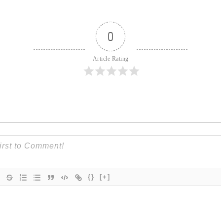
0
Article Rating
{}
[+]