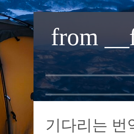
내
용
from __
으
로
바
로
가
기
기다리는 번