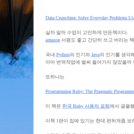
Data Crunching: Solve Everyday Problems Us
살까 말까 수없이 고민하게 만든책이다.
amazon
서평도 좋고 간단히 쓰고 버리는 
국내
Python
의 인기와
Java
의 인기를 생각
아마 번역작업에 벌써 들어가지 않았을까 
또하나는
Programming Ruby: The Pragmatic Programme
이 책은
한국 Ruby 사용자 포럼
에서 글을봤
이책 1판이 집에 있기는 한데 편하게좀 보려