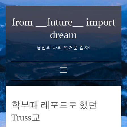
내
용
from __future__ import
으
로
dream
바
로
당신의 나의 뜨거운 감자!
가
기
기
본
메
뉴
학부때 레포트로 했던
Truss교