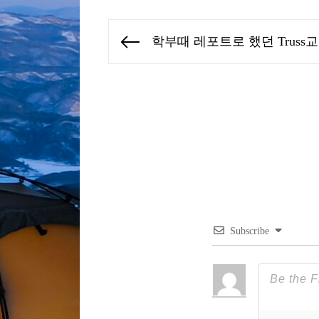
글
학부때 레포트로 했던 Truss교
Previous
탐
post:
색
Subscribe