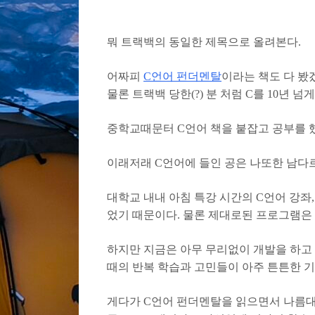
뭐 트랙백의 동일한 제목으로 올려본다.
어짜피
C언어 펀더멘탈
이라는 책도 다 봤겠
물론 트랙백 당한(?) 분 처럼 C를 10년
중학교때문터 C언어 책을 붙잡고 공부를 
이래저래 C언어에 들인 공은 나또한 남다
대학교 내내 아침 특강 시간의 C언어 강좌
었기 때문이다. 물론 제대로된 프로그램은
하지만 지금은 아무 무리없이 개발을 하고 
때의 반복 학습과 고민들이 아주 튼튼한 기
게다가 C언어 펀더멘탈을 읽으면서 나름대로