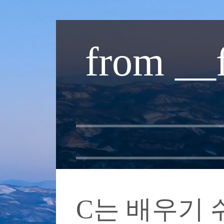
내
용
from __
으
로
바
로
가
기
C는 배우기 