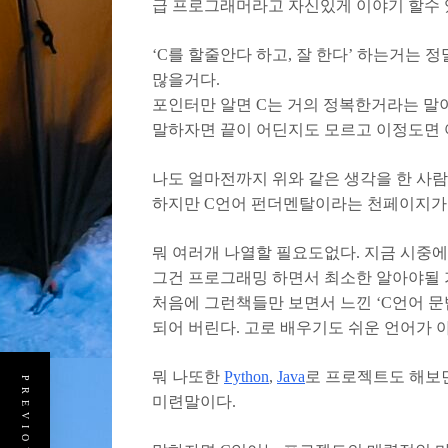
급 프로그래머라고 자신있게 이야기 할수 
‘C를 할줄안다 하고, 잘 한다’ 하는거는 
많을거다.
포인터만 알면 C는 거의 정복한거라는 말이
말하자면 끝이 어딘지도 모르고 이정도면 
나도 얼마전까지 위와 같은 생각을 한 사
하지만 C언어 펀더멘탈이라는 천페이지가 
뭐 여러개 나열할 필요도없다. 지금 시중에
그건 프로그래밍 하면서 최소한 알아야될
처음에 그런책들만 보면서 느낀 ‘C언어 문
되어 버린다. 고로 배우기도 쉬운 언어가
뭐 나또한
Python
,
Java
로 프로젝트도 해보면
미련말이다.