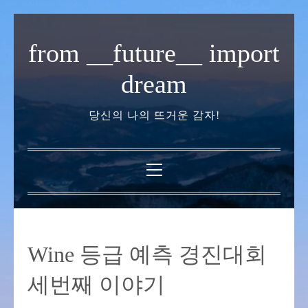
내
용
from __future__ import
으
로
dream
바
로
당신의 나의 뜨거운 감자!
가
기
기
본
메
뉴
Wine 등급 예측 경진대회
세번째 이야기