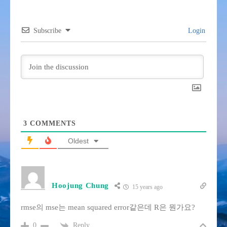
Subscribe
Login
3
COMMENTS
Oldest
Hoojung Chung
15 years ago
rmse의 mse는 mean squared error같은데 R은 뭔가요?
Reply
0