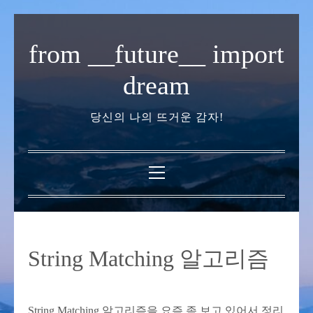
내
용
from __future__ import
으
로
dream
바
로
당신의 나의 뜨거운 감자!
가
기
기
본
메
뉴
String Matching 알고리즘
String Matching 알고리즘을 요즘 좀 보고 있어서 정리