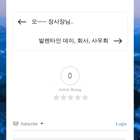
글
오~~~ 장사장님..
Previous
탐
post:
색
발렌타인 데이, 회사, 사우회
Next
post:
0
Article Rating
Subscribe
Login