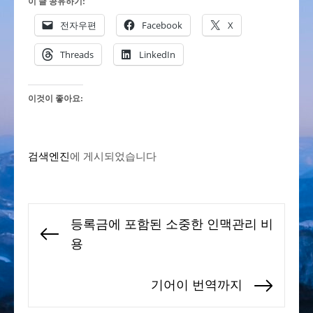
이 글 공유하기:
전자우편
Facebook
X
Threads
LinkedIn
이것이 좋아요:
검색엔진
에 게시되었습니다
글
등록금에 포함된 소중한 인맥관리 비
탐
Previous
용
색
post:
기어이 번역까지
Next