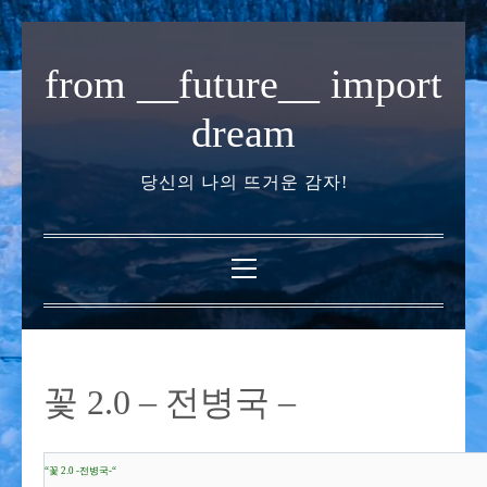
내
용
from __future__ import
으
로
dream
바
로
당신의 나의 뜨거운 감자!
가
기
기
본
메
뉴
꽃 2.0 – 전병국 –
“꽃 2.0 -전병국-“