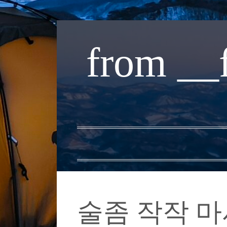
내
용
from __
으
로
바
로
가
기
술좀 작작 마