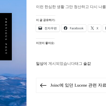
이런 한심한 생활 그만 청산하고 다시 나를
PREVIOUS POST
이 글 공유하기:
전자우편
Facebook
X
이것이 좋아요:
일상
에 게시되었습니다
태그
술값
글
Joinc에 있던 Lucene 관련 자
Previous
탐
post:
색