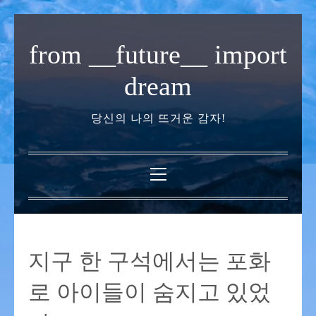
내
용
from __future__ import
으
로
dream
바
로
당신의 나의 뜨거운 감자!
가
기
기
본
메
뉴
지구 한 구석에서는 포화
로 아이들이 숨지고 있었